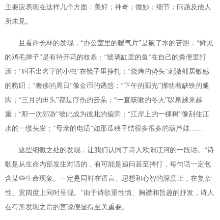
主要应表现在这样几个方面：美好；神奇；微妙；细节；问题及他人
所未见。
且看许长林的发现，“办公室里的暖气片”是破了水的苦胆；“鲜见
的鸡毛掸子”是有待开花的枝条；“玻璃缸里的鱼”在自己的粪便里打
滚；“叫不出名字的小虫”在镜子里挣扎；“烧烤的势头”刺激邻居敏感
的唠叨；“奢侈的周日”像金币的诱惑；“下午的阳光”挪动着缺铁的腿
脚；“三月的田头”都是疗伤的云朵；“一直咳嗽的冬天”叹息越来越
重；“那一次郊游”彼此成为彼此的偏旁；“江岸上的一棵树”像刮住江
水的一缕头发；“母亲的电话”如那瓜秧子结很多很多的葫芦娃……
这些细微之处的发现，让我们认同了诗人欧阳江河的一段话。“诗
歌是从生命内部发生对话的，有可能是追问甚至拷打，每句话一定包
含某些生命现象。一定是同时在语言、思想和心智的深度上，在复杂
性、宽阔度上同时呈现。”由于诗歌重性情、胸襟和旨趣的抒发，诗人
在有所发现之后的言说便显得至关重要。