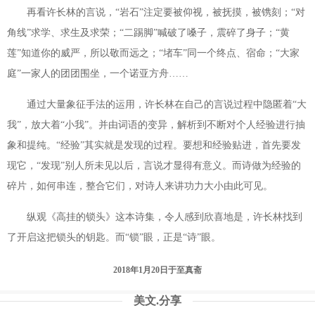
再看许长林的言说，“岩石”注定要被仰视，被抚摸，被镌刻；“对
角线”求学、求生及求荣；“二踢脚”喊破了嗓子，震碎了身子；“黄
莲”知道你的威严，所以敬而远之；“堵车”同一个终点、宿命；“大家
庭”一家人的团团围坐，一个诺亚方舟……
通过大量象征手法的运用，许长林在自己的言说过程中隐匿着“大
我”，放大着“小我”。并由词语的变异，解析到不断对个人经验进行抽
象和提纯。“经验”其实就是发现的过程。要想和经验贴进，首先要发
现它，“发现”别人所未见以后，言说才显得有意义。而诗做为经验的
碎片，如何串连，整合它们，对诗人来讲功力大小由此可见。
纵观《高挂的锁头》这本诗集，令人感到欣喜地是，许长林找到
了开启这把锁头的钥匙。而“锁”眼，正是“诗”眼。
2018
年
1
月
20
日于至真斋
美文.分享