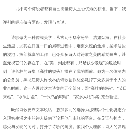
几
乎每个评说者都有自己衡量诗人是否优秀的标准。当下，我
评判的标准仅有两条，发现与言说。
诗歌做为一种传统美学，从古到今华章纷呈，浩如烟海。在社会
生活里，尤其在日复一日的累积过程中，烟熏火燎的焦虑，柴米油盐
的浸泡，按部就班的工作，已令众多诗人对诗歌之美的感觉缺失，甚
至无视它们的存在了。在“美，到处都有，只是缺少发现”的尴尬时
刻，许长林的诗集《高挂的锁头》摆在了我的面前。做为一名体制内
的公务员，黑龙江诗人许长林的诗歌创作想必耗掉了众多属于个人的
业余时间。这一点透过这本诗集的五个部分，即“高挂的锁头”、“节日
来临”、“水果拼盘”、“一只鸟的呜咽”、“家乡风物”得以充分验证。
既然诗歌要靠文本说话，愈加多元的选择为那些以个性化姿态介
入现实生活之中的诗人提供了诠释他们主张的平台。在见证与担当，
感受与发现的同时，打开了诗歌的向度。依我个人理解，诗人的发现